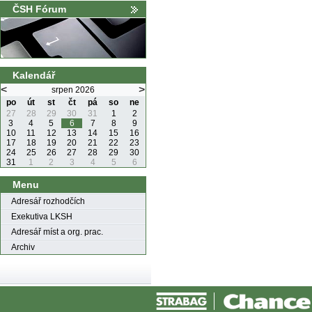
ČSH Fórum
Kalendář
<
>
srpen 2026
po
út
st
čt
pá
so
ne
27
28
29
30
31
1
2
3
4
5
6
7
8
9
10
11
12
13
14
15
16
17
18
19
20
21
22
23
24
25
26
27
28
29
30
31
1
2
3
4
5
6
Menu
Adresář rozhodčích
Exekutiva LKSH
Adresář míst a org. prac.
Archiv