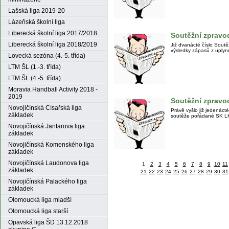
Lašská liga 2019-20
Lázeňská školní liga
Liberecká školní liga 2017/2018
Soutěžní zpravod
Liberecká školní liga 2018/2019
Již dvanácté číslo Sout
výsledky zápasů z uplyn
Lovecká sezóna (4.-5. třída)
LTM ŠL (1.-3. třída)
LTM ŠL (4.-5. třída)
Moravia Handball Activity 2018 -
2019
Soutěžní zpravod
Novojičínská Císařská liga
Právě vyšlo již jedenáct
základek
soutěže pořádané SK 
Novojičínská Jantarova liga
základek
Novojičínská Komenského liga
základek
Novojičínská Laudonova liga
1
2
3
4
5
6
7
8
9
10
11
základek
21
22
23
24
25
26
27
28
29
30
31
Novojičínská Palackého liga
základek
Olomoucká liga mladší
Olomoucká liga starší
Opavská liga ŠD 13.12.2018