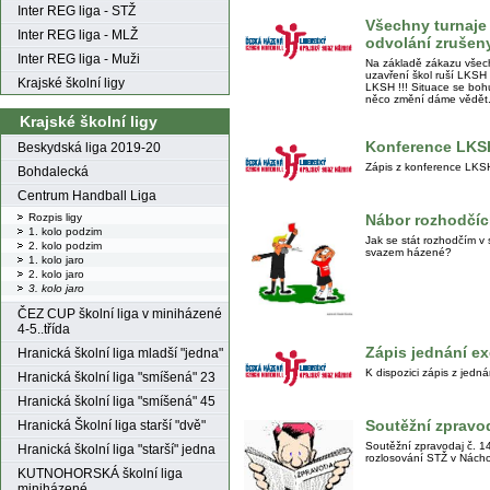
Inter REG liga - STŽ
Všechny turnaje
Inter REG liga - MLŽ
odvolání zrušeny
Inter REG liga - Muži
Na základě zákazu všec
uzavření škol ruší LKSH
Krajské školní ligy
LKSH !!! Situace se bohuž
něco změní dáme vědět.
Krajské školní ligy
Konference LKS
Beskydská liga 2019-20
Zápis z konference LKS
Bohdalecká
Centrum Handball Liga
Nábor rozhodčí
Rozpis ligy
1. kolo podzim
Jak se stát rozhodčím v
2. kolo podzim
svazem házené?
1. kolo jaro
2. kolo jaro
3. kolo jaro
ČEZ CUP školní liga v miniházené
4-5..třída
Zápis jednání e
Hranická školní liga mladší "jedna"
K dispozici zápis z jedn
Hranická školní liga "smíšená" 23
Hranická školní liga "smíšená" 45
Soutěžní zpravod
Hranická Školní liga starší "dvě"
Soutěžní zpravodaj č. 1
Hranická školní liga "starší" jedna
rozlosování STŽ v Nách
KUTNOHORSKÁ školní liga
miniházené