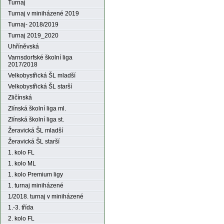
Turnaj
Turnaj v miniházené 2019
Turnaj- 2018/2019
Turnaj 2019_2020
Uhříněvská
Varnsdorfské školní liga
2017/2018
Velkobystřická ŠL mladší
Velkobystřická ŠL starší
Zličínská
Zlínská školní liga ml.
Zlínská školní liga st.
Žeravická ŠL mladší
Žeravická ŠL starší
1. kolo FL
1. kolo ML
1. kolo Premium ligy
1. turnaj miniházené
1/2018. turnaj v miniházené
1.-3. třída
2. kolo FL