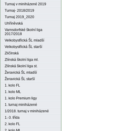
Turnaj v miniházené 2019
Turnaj- 2018/2019
Turnaj 2019_2020
Uhříněvská
Varnsdorfské školní liga
2017/2018
Velkobystřická ŠL mladší
Velkobystřická ŠL starší
Zličínská
Zlínská školní liga ml.
Zlínská školní liga st.
Žeravická ŠL mladší
Žeravická ŠL starší
1. kolo FL
1. kolo ML
1. kolo Premium ligy
1. turnaj miniházené
1/2018. turnaj v miniházené
1.-3. třída
2. kolo FL
2. kolo ML