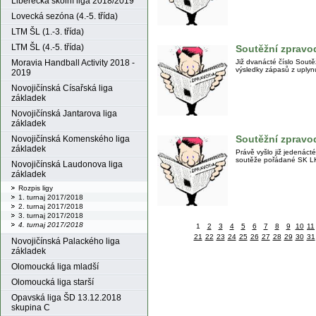
Liberecká školní liga 2018/2019
Lovecká sezóna (4.-5. třída)
LTM ŠL (1.-3. třída)
LTM ŠL (4.-5. třída)
Soutěžní zpravod
Již dvanácté číslo Sout
Moravia Handball Activity 2018 -
výsledky zápasů z uplyn
2019
Novojičínská Císařská liga
základek
Novojičínská Jantarova liga
základek
Soutěžní zpravod
Novojičínská Komenského liga
základek
Právě vyšlo již jedenáct
soutěže pořádané SK 
Novojičínská Laudonova liga
základek
Rozpis ligy
1. turnaj 2017/2018
2. turnaj 2017/2018
3. turnaj 2017/2018
4. turnaj 2017/2018
1
2
3
4
5
6
7
8
9
10
11
21
22
23
24
25
26
27
28
29
30
31
Novojičínská Palackého liga
základek
Olomoucká liga mladší
Olomoucká liga starší
Opavská liga ŠD 13.12.2018
skupina C