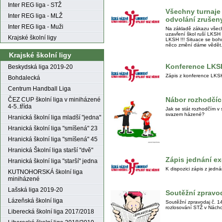
Inter REG liga - STŽ
Všechny turnaje
Inter REG liga - MLŽ
odvolání zrušeny
Inter REG liga - Muži
Na základě zákazu všec
uzavření škol ruší LKSH
Krajské školní ligy
LKSH !!! Situace se bohuž
něco změní dáme vědět.
Krajské školní ligy
Konference LKS
Beskydská liga 2019-20
Zápis z konference LKS
Bohdalecká
Centrum Handball Liga
Nábor rozhodčí
ČEZ CUP školní liga v miniházené
4-5..třída
Jak se stát rozhodčím v
svazem házené?
Hranická školní liga mladší "jedna"
Hranická školní liga "smíšená" 23
Hranická školní liga "smíšená" 45
Hranická Školní liga starší "dvě"
Zápis jednání e
Hranická školní liga "starší" jedna
K dispozici zápis z jedn
KUTNOHORSKÁ školní liga
miniházené
Lašská liga 2019-20
Soutěžní zpravod
Lázeňská školní liga
Soutěžní zpravodaj č. 1
rozlosování STŽ v Nách
Liberecká školní liga 2017/2018