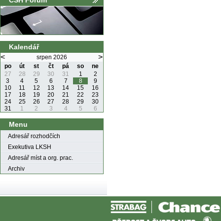
ČSH Fórum
Kalendář
<
>
srpen 2026
po
út
st
čt
pá
so
ne
27
28
29
30
31
1
2
3
4
5
6
7
8
9
10
11
12
13
14
15
16
17
18
19
20
21
22
23
24
25
26
27
28
29
30
31
1
2
3
4
5
6
Menu
Adresář rozhodčích
Exekutiva LKSH
Adresář míst a org. prac.
Archiv