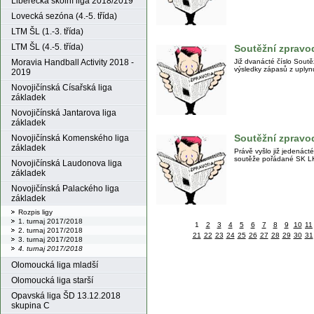
Liberecká školní liga 2018/2019
Lovecká sezóna (4.-5. třída)
LTM ŠL (1.-3. třída)
LTM ŠL (4.-5. třída)
Soutěžní zpravod
Již dvanácté číslo Sout
Moravia Handball Activity 2018 -
výsledky zápasů z uplyn
2019
Novojičínská Císařská liga
základek
Novojičínská Jantarova liga
základek
Soutěžní zpravod
Novojičínská Komenského liga
základek
Právě vyšlo již jedenáct
soutěže pořádané SK 
Novojičínská Laudonova liga
základek
Novojičínská Palackého liga
základek
Rozpis ligy
1. turnaj 2017/2018
1
2
3
4
5
6
7
8
9
10
11
2. turnaj 2017/2018
21
22
23
24
25
26
27
28
29
30
31
3. turnaj 2017/2018
4. turnaj 2017/2018
Olomoucká liga mladší
Olomoucká liga starší
Opavská liga ŠD 13.12.2018
skupina C