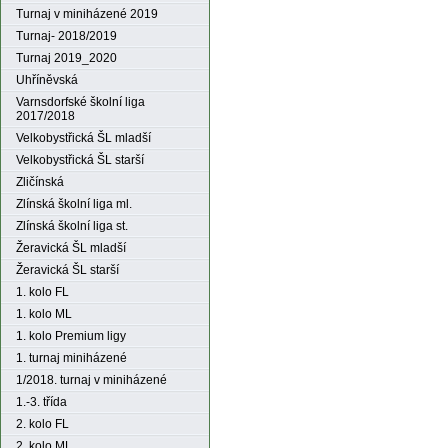
Turnaj v miniházené 2019
Turnaj- 2018/2019
Turnaj 2019_2020
Uhříněvská
Varnsdorfské školní liga
2017/2018
Velkobystřická ŠL mladší
Velkobystřická ŠL starší
Zličínská
Zlínská školní liga ml.
Zlínská školní liga st.
Žeravická ŠL mladší
Žeravická ŠL starší
1. kolo FL
1. kolo ML
1. kolo Premium ligy
1. turnaj miniházené
1/2018. turnaj v miniházené
1.-3. třída
2. kolo FL
2. kolo ML