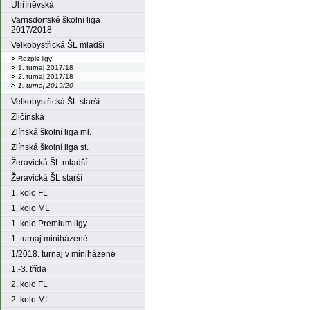
Uhříněvská
Varnsdorfské školní liga
2017/2018
Velkobystřická ŠL mladší
Rozpis ligy
1. turnaj 2017/18
2. turnaj 2017/18
1. turnaj 2019/20
Velkobystřická ŠL starší
Zličínská
Zlínská školní liga ml.
Zlínská školní liga st.
Žeravická ŠL mladší
Žeravická ŠL starší
1. kolo FL
1. kolo ML
1. kolo Premium ligy
1. turnaj miniházené
1/2018. turnaj v miniházené
1.-3. třída
2. kolo FL
2. kolo ML