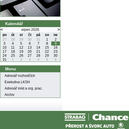
Kalendář
<
>
srpen 2026
po
út
st
čt
pá
so
ne
27
28
29
30
31
1
2
3
4
5
6
7
8
9
10
11
12
13
14
15
16
17
18
19
20
21
22
23
24
25
26
27
28
29
30
31
1
2
3
4
5
6
Menu
Adresář rozhodčích
Exekutiva LKSH
Adresář míst a org. prac.
Archiv