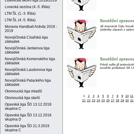
Liberecká školní liga 2018/2019
Lovecká sezóna (4.-5. třída)
LTM ŠL (1.-3. třída)
LTM ŠL (4.-5. třída)
Soutěžní zpravod
Již dvanácté číslo Sout
Moravia Handball Activity 2018 -
výsledky zápasů z uplyn
2019
Novojičínská Císařská liga
základek
Novojičínská Jantarova liga
základek
Soutěžní zpravod
Novojičínská Komenského liga
základek
Právě vyšlo již jedenáct
soutěže pořádané SK 
Novojičínská Laudonova liga
základek
Novojičínská Palackého liga
základek
Olomoucká liga mladší
1
2
3
4
5
6
7
8
9
10
11
Olomoucká liga starší
21
22
23
24
25
26
27
28
29
30
31
Opavská liga ŠD 13.12.2018
skupina C
Opavská liga ŠD 13.12.2018
skupina D
Opavská liga ŠD 21.3.2019
skupina C