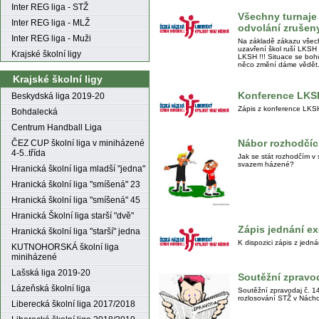
Inter REG liga - STŽ
Všechny turnaje
Inter REG liga - MLŽ
odvolání zrušeny
Inter REG liga - Muži
Na základě zákazu všec
uzavření škol ruší LKSH
Krajské školní ligy
LKSH !!! Situace se bohuž
něco změní dáme vědět.
Krajské školní ligy
Konference LKS
Beskydská liga 2019-20
Zápis z konference LKS
Bohdalecká
Centrum Handball Liga
Nábor rozhodčí
ČEZ CUP školní liga v miniházené
4-5..třída
Jak se stát rozhodčím v
svazem házené?
Hranická školní liga mladší "jedna"
Hranická školní liga "smíšená" 23
Hranická školní liga "smíšená" 45
Hranická Školní liga starší "dvě"
Zápis jednání e
Hranická školní liga "starší" jedna
K dispozici zápis z jedn
KUTNOHORSKÁ školní liga
miniházené
Lašská liga 2019-20
Soutěžní zpravod
Lázeňská školní liga
Soutěžní zpravodaj č. 1
rozlosování STŽ v Nách
Liberecká školní liga 2017/2018