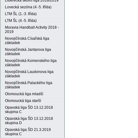
Liberecká školní liga 2018/2019
Lovecká sezóna (4.-5. třída)
LTM ŠL (1.-3. třída)
LTM ŠL (4.-5. třída)
Moravia Handball Activity 2018 -
2019
Novojičínská Císařská liga
základek
Novojičínská Jantarova liga
základek
Novojičínská Komenského liga
základek
Novojičínská Laudonova liga
základek
Novojičínská Palackého liga
základek
Olomoucká liga mladší
Olomoucká liga starší
Opavská liga ŠD 13.12.2018
skupina C
Opavská liga ŠD 13.12.2018
skupina D
Opavská liga ŠD 21.3.2019
skupina C