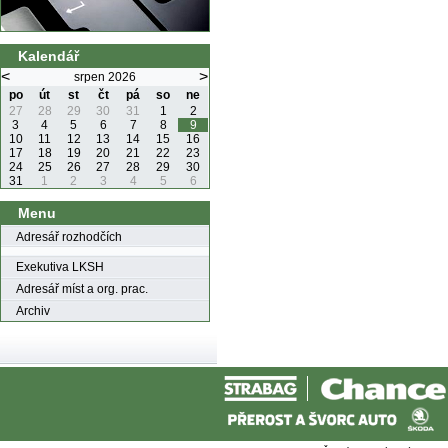
Kalendář
<
>
srpen 2026
po
út
st
čt
pá
so
ne
27
28
29
30
31
1
2
3
4
5
6
7
8
9
10
11
12
13
14
15
16
17
18
19
20
21
22
23
24
25
26
27
28
29
30
31
1
2
3
4
5
6
Menu
Adresář rozhodčích
Exekutiva LKSH
Adresář míst a org. prac.
Archiv