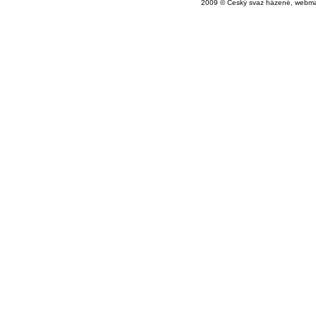
2009 © Český svaz házené, webma