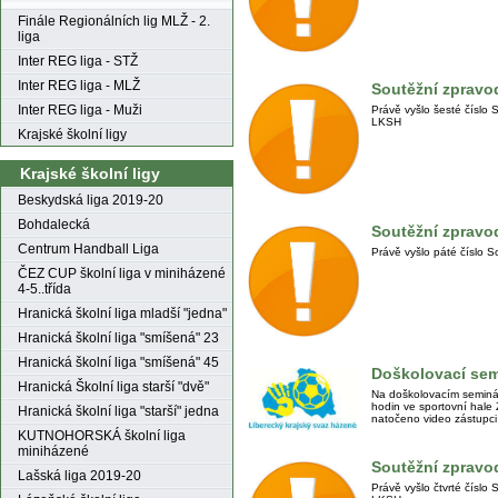
Finále Regionálních lig MLŽ - 2.
liga
Inter REG liga - STŽ
Inter REG liga - MLŽ
Soutěžní zpravod
Inter REG liga - Muži
Právě vyšlo šesté čísl
LKSH
Krajské školní ligy
Krajské školní ligy
Beskydská liga 2019-20
Bohdalecká
Soutěžní zpravod
Centrum Handball Liga
Právě vyšlo páté číslo 
ČEZ CUP školní liga v miniházené
4-5..třída
Hranická školní liga mladší "jedna"
Hranická školní liga "smíšená" 23
Hranická školní liga "smíšená" 45
Doškolovací sem
Hranická Školní liga starší "dvě"
Na doškolovacím seminá
hodin ve sportovní hale 
Hranická školní liga "starší" jedna
natočeno video zástup
KUTNOHORSKÁ školní liga
miniházené
Soutěžní zpravod
Lašská liga 2019-20
Právě vyšlo čtvrté čísl