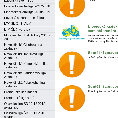
Lázeňská školní liga
LKSH
Liberecká školní liga 2017/2018
Liberecká školní liga 2018/2019
Lovecká sezóna (4.-5. třída)
LTM ŠL (1.-3. třída)
Liberecký krajs
LTM ŠL (4.-5. třída)
seminář trenérů
Moravia Handball Activity 2018 -
Tento doškolovací seminá
bude se konat ve středu
2019
Základní školy Dobiášova
Novojičínská Císařská liga
základek
Soutěžní zpravod
Novojičínská Jantarova liga
Právě vyšlo třetí číslo 
základek
Novojičínská Komenského liga
základek
Novojičínská Laudonova liga
základek
Novojičínská Palackého liga
Soutěžní zpravod
základek
Právě vyšlo druhé číslo
Olomoucká liga mladší
Olomoucká liga starší
Opavská liga ŠD 13.12.2018
skupina C
Opavská liga ŠD 13.12.2018
skupina D