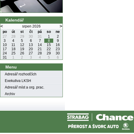
Kalendář
<
>
srpen 2026
po
út
st
čt
pá
so
ne
27
28
29
30
31
1
2
3
4
5
6
7
8
9
10
11
12
13
14
15
16
17
18
19
20
21
22
23
24
25
26
27
28
29
30
31
1
2
3
4
5
6
Menu
Adresář rozhodčích
Exekutiva LKSH
Adresář míst a org. prac.
Archiv