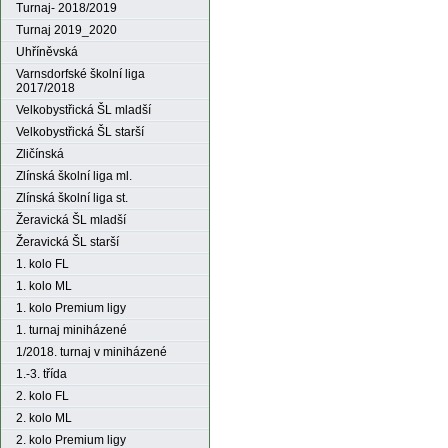
Turnaj- 2018/2019
Turnaj 2019_2020
Uhříněvská
Varnsdorfské školní liga
2017/2018
Velkobystřická ŠL mladší
Velkobystřická ŠL starší
Zličínská
Zlínská školní liga ml.
Zlínská školní liga st.
Žeravická ŠL mladší
Žeravická ŠL starší
1. kolo FL
1. kolo ML
1. kolo Premium ligy
1. turnaj miniházené
1/2018. turnaj v miniházené
1.-3. třída
2. kolo FL
2. kolo ML
2. kolo Premium ligy