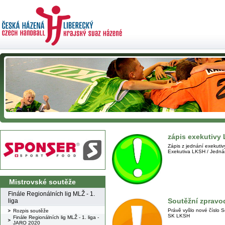
zápis exekutivy
Zápis z jednání exekutivy
Exekutiva LKSH / Jedná
Mistrovské soutěže
Finále Regionálních lig MLŽ - 1.
Soutěžní zpravod
liga
Právě vyšlo nové číslo 
Rozpis soutěže
SK LKSH
Finále Regionálních lig MLŽ - 1. liga -
JARO 2020