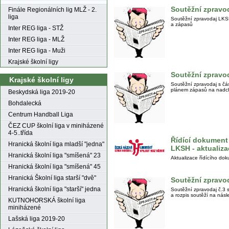
Soutěžní zpravod
Finále Regionálních lig MLŽ - 2.
liga
Soutěžní zpravodaj LKSH
a zápasů
Inter REG liga - STŽ
Inter REG liga - MLŽ
Inter REG liga - Muži
Krajské školní ligy
Soutěžní zpravod
Krajské školní ligy
Soutěžní zpravodaj s čá
plánem zápasů na nadch
Beskydská liga 2019-20
Bohdalecká
Centrum Handball Liga
ČEZ CUP školní liga v miniházené
4-5..třída
Řídící dokument
Hranická školní liga mladší "jedna"
LKSH - aktualiz
Hranická školní liga "smíšená" 23
Aktualizace řídícího do
Hranická školní liga "smíšená" 45
Hranická Školní liga starší "dvě"
Soutěžní zpravod
Hranická školní liga "starší" jedna
Soutěžní zpravodaj č.3 
a rozpis soutěží na násl
KUTNOHORSKÁ školní liga
miniházené
Lašská liga 2019-20