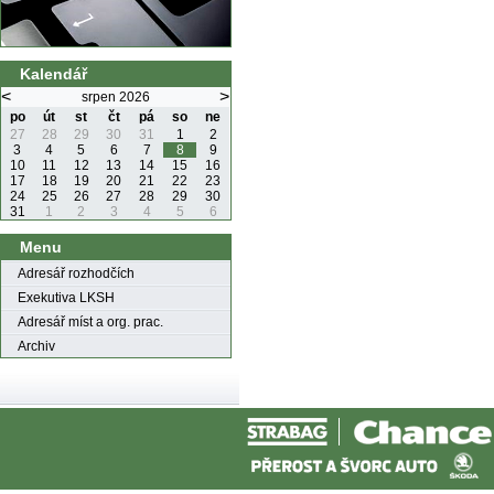
Kalendář
<
>
srpen 2026
po
út
st
čt
pá
so
ne
27
28
29
30
31
1
2
3
4
5
6
7
8
9
10
11
12
13
14
15
16
17
18
19
20
21
22
23
24
25
26
27
28
29
30
31
1
2
3
4
5
6
Menu
Adresář rozhodčích
Exekutiva LKSH
Adresář míst a org. prac.
Archiv