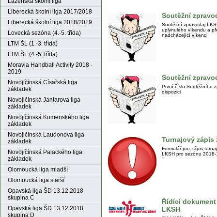
Lázeňská školní liga
Liberecká školní liga 2017/2018
Soutěžní zpravod
Liberecká školní liga 2018/2019
Soutěžní zpravodaj LKS
uplynulého víkendu a p
Lovecká sezóna (4.-5. třída)
nadcházející víkend
LTM ŠL (1.-3. třída)
LTM ŠL (4.-5. třída)
Moravia Handball Activity 2018 -
2019
Soutěžní zpravod
Novojičínská Císařská liga
První číslo Soutěžního 
základek
dispozici
Novojičínská Jantarova liga
základek
Novojičínská Komenského liga
základek
Novojičínská Laudonova liga
Turnajový zápis 
základek
Formulář pro zápis turn
Novojičínská Palackého liga
LKSH pro sezónu 2018-19
základek
"
Olomoucká liga mladší
Olomoucká liga starší
Opavská liga ŠD 13.12.2018
skupina C
Řídící dokument
Opavská liga ŠD 13.12.2018
LKSH
skupina D