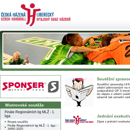
Soutěžní zpravod
Soutěžní zpravodaj LKS
utkání plánovaných na 
zodpovědné OP či trenér
do zápisu o utkání uvádě
výrazně tak usnadní zad
Mistrovské soutěže
Finále Regionálních lig MLŽ - 1.
Jednání exekuti
liga
Zápis z jednání exekuti
Rozpis soutěže
Finále Regionálních lig MLŽ - 1. liga -
JARO 2020