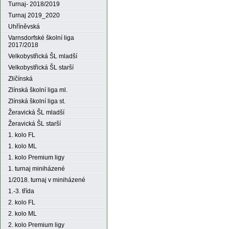
Turnaj- 2018/2019
Turnaj 2019_2020
Uhříněvská
Varnsdorfské školní liga
2017/2018
Velkobystřická ŠL mladší
Velkobystřická ŠL starší
Zličínská
Zlínská školní liga ml.
Zlínská školní liga st.
Žeravická ŠL mladší
Žeravická ŠL starší
1. kolo FL
1. kolo ML
1. kolo Premium ligy
1. turnaj miniházené
1/2018. turnaj v miniházené
1.-3. třída
2. kolo FL
2. kolo ML
2. kolo Premium ligy