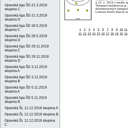
a 13. 1. 2013 v areálu sp
Opavská liga ŠD 21.3.2019
Tématem konference je „
dorosteneckých kategori
skupina C
Lorenzo Antón-García z
Opavská liga ŠD 21.3.2019
skupina D
Opavská liga ŠD 28.5.2019
1
2
3
4
5
6
7
8
9
10
11
skupina C
21
22
23
24
25
26
27
28
29
30
31
Opavská liga ŠD 28.5.2019
skupina D
Opavská liga ŠD 29.11.2018
skupina C
Opavská liga ŠD 29.11.2018
skupina D
Opavská liga ŠD 3.12.2019
skupina A
Opavská liga ŠD 3.12.2019
skupina B
Opavská liga ŠD 5.11.2019
skupina A
Opavská liga ŠD 5.11.2019
skupina B
Opavská ŠL 12.12.2018 skupina A
Opavská ŠL 12.12.2018 skupina B
Opavská ŠL 12.12.2019 skupina
C