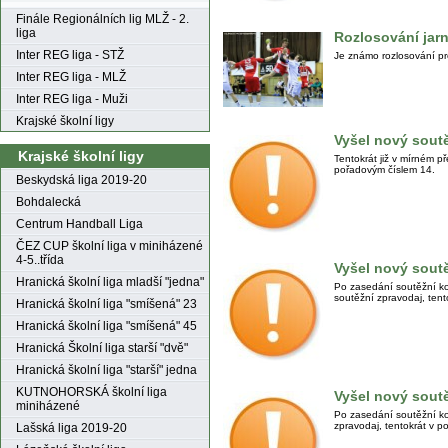
Finále Regionálních lig MLŽ - 2.
liga
Rozlosování jarn
Inter REG liga - STŽ
Je známo rozlosování pr
Inter REG liga - MLŽ
Inter REG liga - Muži
Krajské školní ligy
Vyšel nový sout
Krajské školní ligy
Tentokrát již v mírném p
pořadovým číslem 14.
Beskydská liga 2019-20
Bohdalecká
Centrum Handball Liga
ČEZ CUP školní liga v miniházené
4-5..třída
Vyšel nový sout
Hranická školní liga mladší "jedna"
Po zasedání soutěžní ko
soutěžní zpravodaj, tentok
Hranická školní liga "smíšená" 23
Hranická školní liga "smíšená" 45
Hranická Školní liga starší "dvě"
Hranická školní liga "starší" jedna
KUTNOHORSKÁ školní liga
Vyšel nový sout
miniházené
Po zasedání soutěžní ko
zpravodaj, tentokrát v po
Lašská liga 2019-20