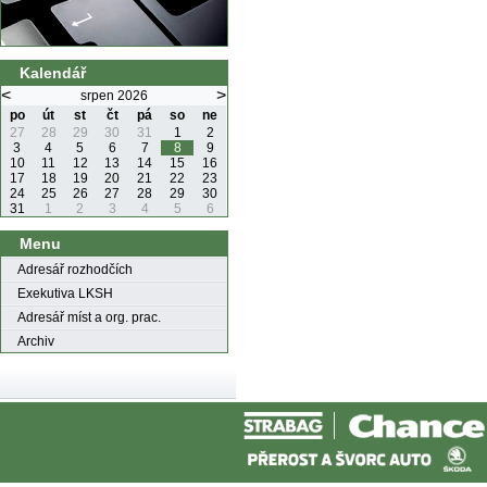
Kalendář
<
>
srpen 2026
po
út
st
čt
pá
so
ne
27
28
29
30
31
1
2
3
4
5
6
7
8
9
10
11
12
13
14
15
16
17
18
19
20
21
22
23
24
25
26
27
28
29
30
31
1
2
3
4
5
6
Menu
Adresář rozhodčích
Exekutiva LKSH
Adresář míst a org. prac.
Archiv