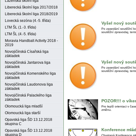
Lázeňská školní liga
Liberecká školní liga 2017/2018
Liberecká školní liga 2018/2019
Lovecká sezóna (4.-5. třída)
Vyšel nový soutě
LTM ŠL (1.-3. třída)
Po zasedání soutěžní ko
soutěžní zpravodaj, tento
LTM ŠL (4.-5. třída)
Moravia Handball Activity 2018 -
2019
Novojičínská Císařská liga
základek
Vyšel nový sout
Novojičínská Jantarova liga
základek
Po zasedání soutěžní ko
soutěžní zpravodaj, tento
Novojičínská Komenského liga
základek
Novojičínská Laudonova liga
základek
Novojičínská Palackého liga
základek
POZOR!!! o víke
Olomoucká liga mladší
Pro lepší orientaci v ča
změnu.
Olomoucká liga starší
Opavská liga ŠD 13.12.2018
skupina C
Konference mláde
Opavská liga ŠD 13.12.2018
skupina D
Chystaná Konference ml