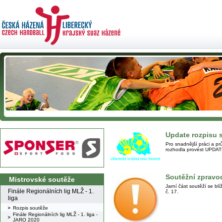
Update rozpisu s
Pro snadnější práci a p
rozhodla provést UPDAT
Soutěžní zpravod
Mistrovské soutěže
Jarní část soutěží se blí
Finále Regionálních lig MLŽ - 1.
č. 17.
liga
Rozpis soutěže
Finále Regionálních lig MLŽ - 1. liga -
JARO 2020