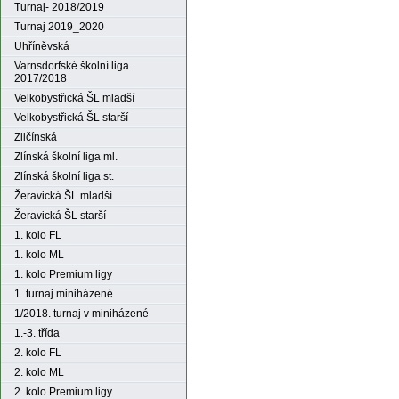
Turnaj- 2018/2019
Turnaj 2019_2020
Uhříněvská
Varnsdorfské školní liga
2017/2018
Velkobystřická ŠL mladší
Velkobystřická ŠL starší
Zličínská
Zlínská školní liga ml.
Zlínská školní liga st.
Žeravická ŠL mladší
Žeravická ŠL starší
1. kolo FL
1. kolo ML
1. kolo Premium ligy
1. turnaj miniházené
1/2018. turnaj v miniházené
1.-3. třída
2. kolo FL
2. kolo ML
2. kolo Premium ligy