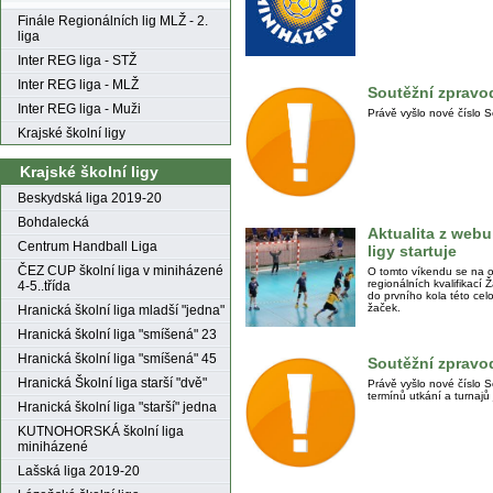
Finále Regionálních lig MLŽ - 2.
liga
Inter REG liga - STŽ
Inter REG liga - MLŽ
Soutěžní zpravod
Inter REG liga - Muži
Právě vyšlo nové číslo 
Krajské školní ligy
Krajské školní ligy
Beskydská liga 2019-20
Bohdalecká
Aktualita z webu
Centrum Handball Liga
ligy startuje
ČEZ CUP školní liga v miniházené
O tomto víkendu se na o
regionálních kvalifikací Ž
4-5..třída
do prvního kola této cel
žaček.
Hranická školní liga mladší "jedna"
Hranická školní liga "smíšená" 23
Hranická školní liga "smíšená" 45
Soutěžní zpravod
Hranická Školní liga starší "dvě"
Právě vyšlo nové číslo 
termínů utkání a turnajů 
Hranická školní liga "starší" jedna
KUTNOHORSKÁ školní liga
miniházené
Lašská liga 2019-20