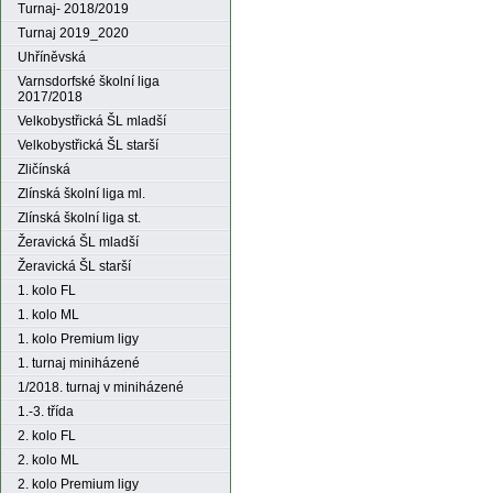
Turnaj- 2018/2019
Turnaj 2019_2020
Uhříněvská
Varnsdorfské školní liga
2017/2018
Velkobystřická ŠL mladší
Velkobystřická ŠL starší
Zličínská
Zlínská školní liga ml.
Zlínská školní liga st.
Žeravická ŠL mladší
Žeravická ŠL starší
1. kolo FL
1. kolo ML
1. kolo Premium ligy
1. turnaj miniházené
1/2018. turnaj v miniházené
1.-3. třída
2. kolo FL
2. kolo ML
2. kolo Premium ligy