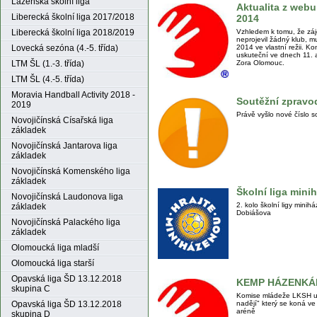
Lázeňská školní liga
Aktualita z web
Liberecká školní liga 2017/2018
2014
Liberecká školní liga 2018/2019
Vzhledem k tomu, že zá
neprojevil žádný klub, m
Lovecká sezóna (4.-5. třída)
2014 ve vlastní režii. 
uskuteční ve dnech 11. a
LTM ŠL (1.-3. třída)
Zora Olomouc.
LTM ŠL (4.-5. třída)
Moravia Handball Activity 2018 -
Soutěžní zpravod
2019
Právě vyšlo nové číslo 
Novojičínská Císařská liga
základek
Novojičínská Jantarova liga
základek
Novojičínská Komenského liga
základek
Školní liga mini
Novojičínská Laudonova liga
2. kolo školní ligy mini
základek
Dobiášova
Novojičínská Palackého liga
základek
Olomoucká liga mladší
Olomoucká liga starší
Opavská liga ŠD 13.12.2018
KEMP HÁZENKÁ
skupina C
Komise mládeže LKSH u
nadějí" který se koná v
Opavská liga ŠD 13.12.2018
aréně
skupina D