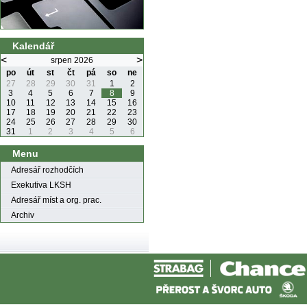
Kalendář
<
>
srpen 2026
po
út
st
čt
pá
so
ne
27
28
29
30
31
1
2
3
4
5
6
7
8
9
10
11
12
13
14
15
16
17
18
19
20
21
22
23
24
25
26
27
28
29
30
31
1
2
3
4
5
6
Menu
Adresář rozhodčích
Exekutiva LKSH
Adresář míst a org. prac.
Archiv