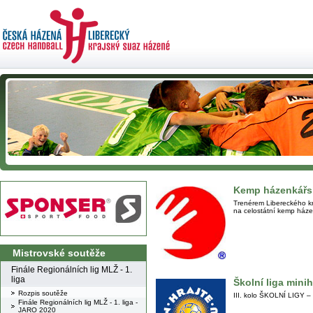
Kemp házenkářs
Trenérem Libereckého kra
na celostátní kemp háze
Mistrovské soutěže
Finále Regionálních lig MLŽ - 1.
liga
Školní liga mini
Rozpis soutěže
III. kolo ŠKOLNÍ LIGY –
Finále Regionálních lig MLŽ - 1. liga -
JARO 2020